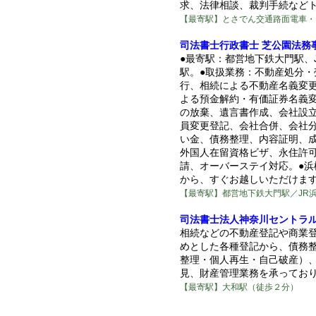
求、法律相談、裁判手続など
【最寄駅】とさでん交通路面電車・
司法書士行政書士 芝公園法務
●最寄駅：都営地下鉄大門駅、
駅。●取扱業務：不動産処分・
行、相続による不動産名義変
よる預金解約・有価証券名義
の放棄、遺言書作成、会社設
員変更登記、会社合併、会社
い金、債務整理、内容証明、
外国人在留資格ビザ、永住許
請、オーバーステイ対応。●浜
から、すぐお越しいただけま
【最寄駅】都営地下鉄大門駅／JR
司法書士法人神奈川セントラ
相続などの不動産登記や商業
めとした各種登記から、債務
整理・個人再生・自己破産）
見、財産管理業務を承ってお
【最寄駅】大和駅（徒歩２分）