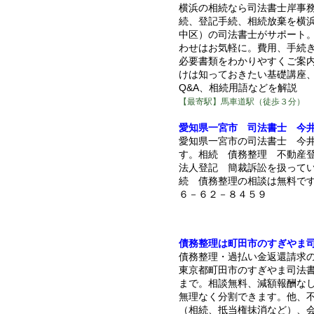
横浜の相続なら司法書士岸事
続、登記手続、相続放棄を横
中区）の司法書士がサポート
わせはお気軽に。費用、手続
必要書類をわかりやすくご案
けは知っておきたい基礎講座
Q&A、相続用語などを解説
【最寄駅】馬車道駅（徒歩３分）
愛知県一宮市 司法書士 今
愛知県一宮市の司法書士 今
す。相続 債務整理 不動産
法人登記 簡裁訴訟を扱って
続 債務整理の相談は無料で
６－６２－８４５９
債務整理は町田市のすぎやま
債務整理・過払い金返還請求
東京都町田市のすぎやま司法
まで。相談無料、減額報酬な
無理なく分割できます。他、
（相続、抵当権抹消など）、