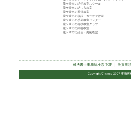
龍ケ崎市の語学教室スクール
龍ケ崎市の話し方教室
龍ケ崎市の茶道教室
龍ケ崎市の歌謡・カラオケ教室
龍ケ崎市の手芸教室センター
龍ケ崎市の将棋教室クラブ
龍ケ崎市の陶芸教室
龍ケ崎市の絵画・美術教室
司法書士事務所検索
TOP ｜
免責事
Copyright(C) since 2007
事務所