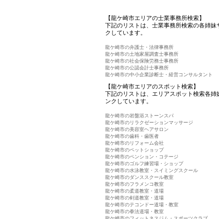
【龍ケ崎市エリアの士業事務所検索】
下記のリストは、士業事務所検索の各姉妹
クしています。
龍ケ崎市の弁護士・法律事務所
龍ケ崎市の土地家屋調査士事務所
龍ケ崎市の社会保険労務士事務所
龍ケ崎市の公認会計士事務所
龍ケ崎市の中小企業診断士・経営コンサルタント
【龍ケ崎市エリアのスポット検索】
下記のリストは、エリアスポット検索各姉
ンクしています。
龍ケ崎市の岩盤浴ストーンスパ
龍ケ崎市のリラクゼーションマッサージ
龍ケ崎市の美容室ヘアサロン
龍ケ崎市の歯科・歯医者
龍ケ崎市のリフォーム会社
龍ケ崎市のペットショップ
龍ケ崎市のペンション・コテージ
龍ケ崎市のゴルフ練習場・ショップ
龍ケ崎市の水泳教室・スイミングスクール
龍ケ崎市のダンススクール教室
龍ケ崎市のフラメンコ教室
龍ケ崎市の柔道教室・道場
龍ケ崎市の剣道教室・道場
龍ケ崎市のテコンドー道場・教室
龍ケ崎市の拳法道場・教室
龍ケ崎市のフィットネスジム・スポーツクラブ