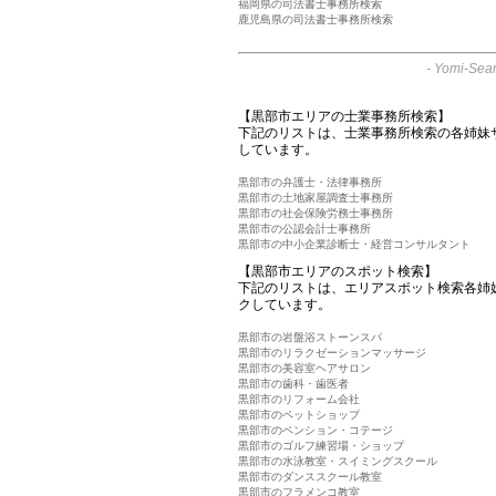
福岡県の司法書士事務所検索
鹿児島県の司法書士事務所検索
-
Yomi-Sear
【黒部市エリアの士業事務所検索】
下記のリストは、士業事務所検索の各姉妹
しています。
黒部市の弁護士・法律事務所
黒部市の土地家屋調査士事務所
黒部市の社会保険労務士事務所
黒部市の公認会計士事務所
黒部市の中小企業診断士・経営コンサルタント
【黒部市エリアのスポット検索】
下記のリストは、エリアスポット検索各姉
クしています。
黒部市の岩盤浴ストーンスパ
黒部市のリラクゼーションマッサージ
黒部市の美容室ヘアサロン
黒部市の歯科・歯医者
黒部市のリフォーム会社
黒部市のペットショップ
黒部市のペンション・コテージ
黒部市のゴルフ練習場・ショップ
黒部市の水泳教室・スイミングスクール
黒部市のダンススクール教室
黒部市のフラメンコ教室