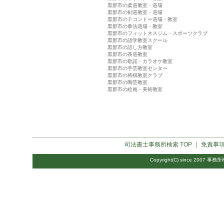
黒部市の柔道教室・道場
黒部市の剣道教室・道場
黒部市のテコンドー道場・教室
黒部市の拳法道場・教室
黒部市のフィットネスジム・スポーツクラブ
黒部市の語学教室スクール
黒部市の話し方教室
黒部市の茶道教室
黒部市の歌謡・カラオケ教室
黒部市の手芸教室センター
黒部市の将棋教室クラブ
黒部市の陶芸教室
黒部市の絵画・美術教室
司法書士事務所検索
TOP ｜
免責事
Copyright(C) since 2007
事務所