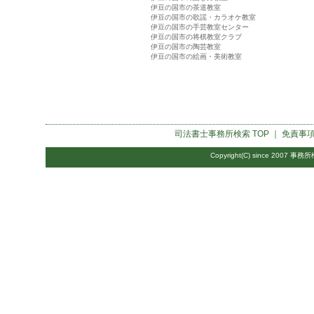
伊豆の国市の茶道教室
伊豆の国市の歌謡・カラオケ教室
伊豆の国市の手芸教室センター
伊豆の国市の将棋教室クラブ
伊豆の国市の陶芸教室
伊豆の国市の絵画・美術教室
司法書士事務所検索
TOP ｜
免責事
Copyright(C) since 2007
事務所