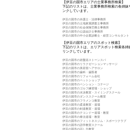
【伊豆の国市エリアの士業事務所検索】
下記のリストは、士業事務所検索の各姉妹
ンクしています。
伊豆の国市の弁護士・法律事務所
伊豆の国市の土地家屋調査士事務所
伊豆の国市の社会保険労務士事務所
伊豆の国市の公認会計士事務所
伊豆の国市の中小企業診断士・経営コンサルタント
【伊豆の国市エリアのスポット検索】
下記のリストは、エリアスポット検索各姉
リンクしています。
伊豆の国市の岩盤浴ストーンスパ
伊豆の国市のリラクゼーションマッサージ
伊豆の国市の美容室ヘアサロン
伊豆の国市の歯科・歯医者
伊豆の国市のリフォーム会社
伊豆の国市のペットショップ
伊豆の国市のペンション・コテージ
伊豆の国市のゴルフ練習場・ショップ
伊豆の国市の水泳教室・スイミングスクール
伊豆の国市のダンススクール教室
伊豆の国市のフラメンコ教室
伊豆の国市の柔道教室・道場
伊豆の国市の剣道教室・道場
伊豆の国市のテコンドー道場・教室
伊豆の国市の拳法道場・教室
伊豆の国市のフィットネスジム・スポーツクラブ
伊豆の国市の語学教室スクール
伊豆の国市の話し方教室