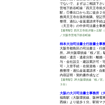
でないで、まずはご相談下さ
営地下鉄谷町線「四天王寺前
駅」①番出口から北に徒歩２
務局天王寺出張所南隣。登記
整理、過払い金返還請求手続
（天王寺）の中井司法書士事
【最寄駅】四天王寺前夕陽ヶ丘駅（
／大阪市営地下鉄谷町線
柿本大治司法書士行政書士事
大阪市都島区の司法書士・行
所。JR大阪環状線「桜ノ宮」
相続・遺言・遺産分割・離婚
与・会社設立・建設業許可・
可・入管手続・在留資格・成
務整理・過払金返還請求・自
内容証明・契約書作成など
【最寄駅】JR大阪環状線「桜ノ宮
３分）
大阪の大川司法書士事務所（
福島駅（大阪環状線、阪神電車
西線）より徒歩１分。駅前マ