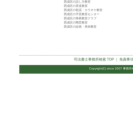
西成区の話し方教室
西成区の茶道教室
西成区の歌謡・カラオケ教室
西成区の手芸教室センター
西成区の将棋教室クラブ
西成区の陶芸教室
西成区の絵画・美術教室
司法書士事務所検索
TOP ｜
免責事
Copyright(C) since 2007
事務所