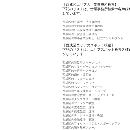
【西成区エリアの士業事務所検索】
下記のリストは、士業事務所検索の各姉妹
しています。
西成区の弁護士・法律事務所
西成区の土地家屋調査士事務所
西成区の社会保険労務士事務所
西成区の公認会計士事務所
西成区の中小企業診断士・経営コンサルタント
【西成区エリアのスポット検索】
下記のリストは、エリアスポット検索各姉
クしています。
西成区の岩盤浴ストーンスパ
西成区のリラクゼーションマッサージ
西成区の美容室ヘアサロン
西成区の歯科・歯医者
西成区のリフォーム会社
西成区のペットショップ
西成区のペンション・コテージ
西成区のゴルフ練習場・ショップ
西成区の水泳教室・スイミングスクール
西成区のダンススクール教室
西成区のフラメンコ教室
西成区の柔道教室・道場
西成区の剣道教室・道場
西成区のテコンドー道場・教室
西成区の拳法道場・教室
西成区のフィットネスジム・スポーツクラブ
西成区の語学教室スクール