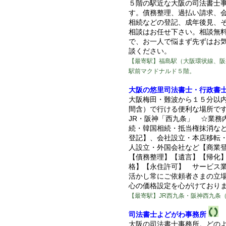
５階の駅近な大阪の司法書士
す。債務整理、過払い請求、
相続などの登記、成年後見、
相談はお任せ下さい。相談無
で、お一人で悩まず先ずはお
談ください。
【最寄駅】福島駅（大阪環状線、阪
駅前マクドナルド５階。
大阪の悠里司法書士・行政書
大阪梅田・難波から１５分以
間含）で行ける便利な場所で
JR・阪神「西九条」 ☆業務
続・韓国相続・抵当権抹消な
登記】、会社設立・本店移転
人設立・外国会社など【商業
【債務整理】【遺言】【帰化
格】【永住許可】 サービス
活かし常にご依頼者さまの立
心の価格設定を心がけており
【最寄駅】JR西九条・阪神西九条
司法書士よどがわ事務所
大阪の司法書士事務所。どの