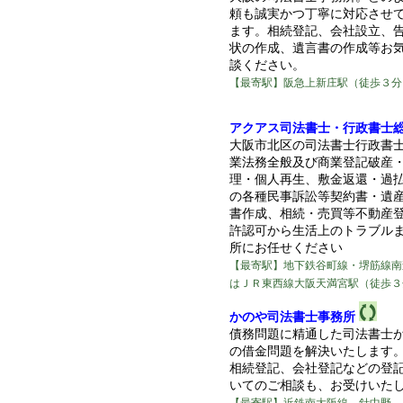
頼も誠実かつ丁寧に対応させ
ます。相続登記、会社設立、
状の作成、遺言書の作成等お
談ください。
【最寄駅】阪急上新庄駅（徒歩３分
アクアス司法書士・行政書士
大阪市北区の司法書士行政書
業法務全般及び商業登記破産
理・個人再生、敷金返還・過
の各種民事訴訟等契約書・遺
書作成、相続・売買等不動産
許認可から生活上のトラブル
所にお任せください
【最寄駅】地下鉄谷町線・堺筋線南
はＪＲ東西線大阪天満宮駅（徒歩３
かのや司法書士事務所
債務問題に精通した司法書士
の借金問題を解決いたします
相続登記、会社登記などの登
いてのご相談も、お受けいた
【最寄駅】近鉄南大阪線 針中野