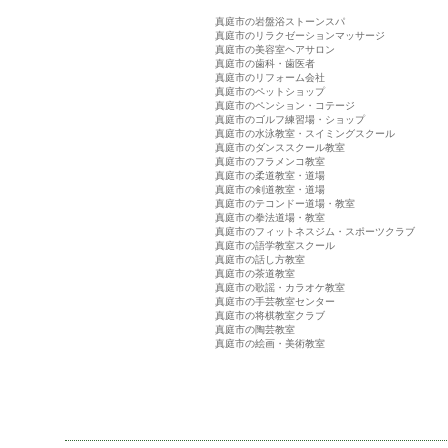
真庭市の岩盤浴ストーンスパ
真庭市のリラクゼーションマッサージ
真庭市の美容室ヘアサロン
真庭市の歯科・歯医者
真庭市のリフォーム会社
真庭市のペットショップ
真庭市のペンション・コテージ
真庭市のゴルフ練習場・ショップ
真庭市の水泳教室・スイミングスクール
真庭市のダンススクール教室
真庭市のフラメンコ教室
真庭市の柔道教室・道場
真庭市の剣道教室・道場
真庭市のテコンドー道場・教室
真庭市の拳法道場・教室
真庭市のフィットネスジム・スポーツクラブ
真庭市の語学教室スクール
真庭市の話し方教室
真庭市の茶道教室
真庭市の歌謡・カラオケ教室
真庭市の手芸教室センター
真庭市の将棋教室クラブ
真庭市の陶芸教室
真庭市の絵画・美術教室