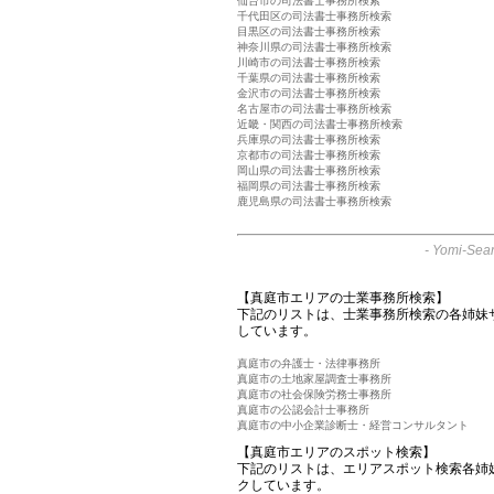
仙台市の司法書士事務所検索
千代田区の司法書士事務所検索
目黒区の司法書士事務所検索
神奈川県の司法書士事務所検索
川崎市の司法書士事務所検索
千葉県の司法書士事務所検索
金沢市の司法書士事務所検索
名古屋市の司法書士事務所検索
近畿・関西の司法書士事務所検索
兵庫県の司法書士事務所検索
京都市の司法書士事務所検索
岡山県の司法書士事務所検索
福岡県の司法書士事務所検索
鹿児島県の司法書士事務所検索
-
Yomi-Sear
【真庭市エリアの士業事務所検索】
下記のリストは、士業事務所検索の各姉妹
しています。
真庭市の弁護士・法律事務所
真庭市の土地家屋調査士事務所
真庭市の社会保険労務士事務所
真庭市の公認会計士事務所
真庭市の中小企業診断士・経営コンサルタント
【真庭市エリアのスポット検索】
下記のリストは、エリアスポット検索各姉
クしています。